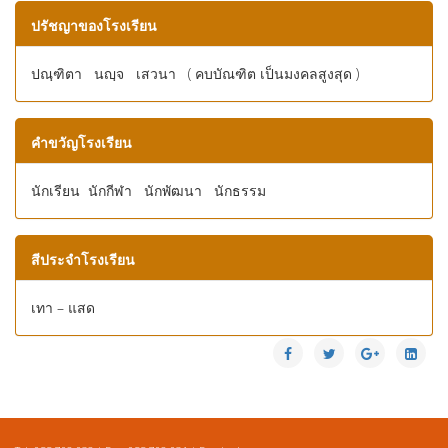
ปรัชญาของโรงเรียน
ปณฺฑิตา นญฺจ เสวนา ( คบบัณฑิต เป็นมงคลสูงสุด )
คำขวัญโรงเรียน
นักเรียน นักกีฬา นักพัฒนา นักธรรม
สีประจำโรงเรียน
เทา – แสด