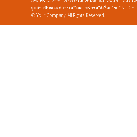
ลิขสิทธิ์ © 2569 โรงเรียนคณฑีพิทยาคม สพม.41. สงวนลิขส
จูมล่า
เป็นซอฟต์แวร์เสรีเผยแพร่ภายใต้เงื่อนไข
GNU Gener
© Your Company. All Rights Reserved.