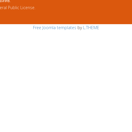
ิทธิ์.
al Public License.
Free Joomla templates
by
L.THEME